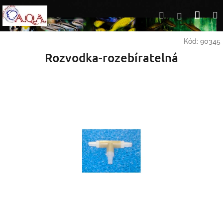
Přejít
Nák
Hledat
Přihlášení
na
obsah
koší
Kód:
90345
Rozvodka-rozebíratelná