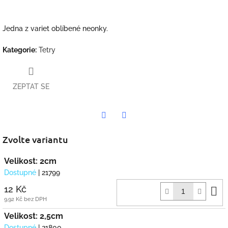
Jedna z variet oblíbené neonky.
Kategorie
:
Tetry
ZEPTAT SE
Twitter
Facebook
Zvolte variantu
Velikost: 2cm
Dostupné
| 21799
D
12 Kč
k
9,92 Kč bez DPH
Velikost: 2,5cm
Dostupné
| 21800