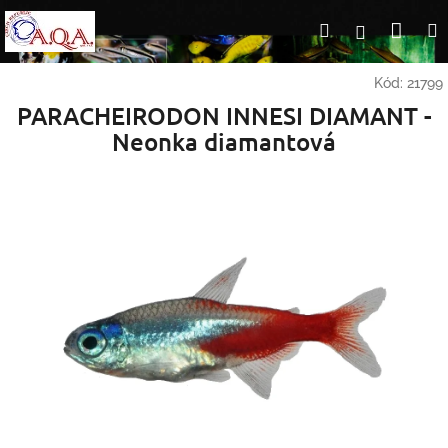
Přejít
Nák
Hledat
Přihlášení
na
obsah
koší
Kód:
21799
PARACHEIRODON INNESI DIAMANT -
Neonka diamantová