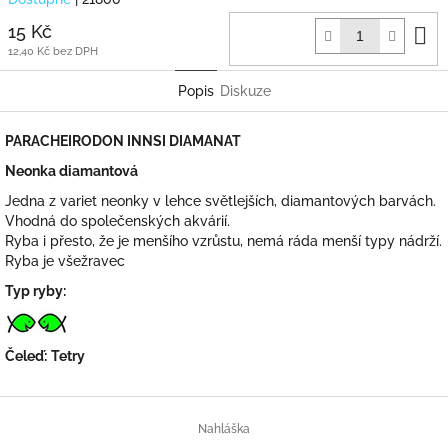
D
15 Kč
k
12,40 Kč bez DPH
Popis
Diskuze
PARACHEIRODON INNSI DIAMANAT
Neonka diamantová
Jedna z variet neonky v lehce světlejších, diamantových barvách.
Vhodná do společenských akvárií.
Ryba i přesto, že je menšího vzrůstu, nemá ráda menší typy nádrží.
Ryba je všežravec
Typ ryby:
Čeleď:
Tetry
Z
á
Nahláška