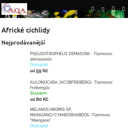
Přejít
Nák
Hledat
Přihlášení
na
obsah
koší
Africké cichlidy
Nejprodávanější
PSEUDOTROPHEUS DEMASONI - Tlamovec
demasonův
Dostupné
59 Kč
od
AULONOCARA JACOBFREIBERGI- Tlamovec
Freibergův
Skladem
80 Kč
od
MELANOCHROMIS SP.
MAINGANO/CYANEORHABDOS -Tlamovec
"Maingano"
Dostupné