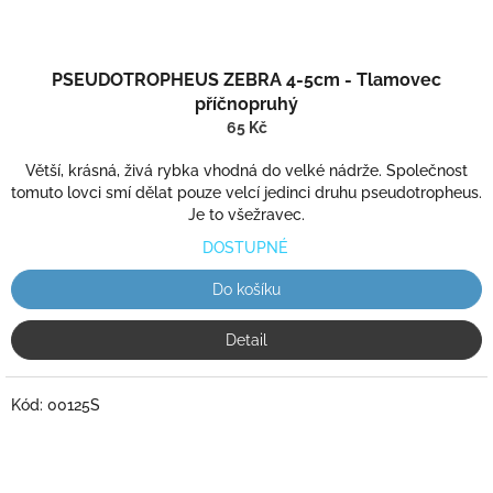
PSEUDOTROPHEUS ZEBRA 4-5cm - Tlamovec
příčnopruhý
65 Kč
Větší, krásná, živá rybka vhodná do velké nádrže. Společnost
tomuto lovci smí dělat pouze velcí jedinci druhu pseudotropheus.
Je to všežravec.
DOSTUPNÉ
Do košíku
Detail
Kód:
00125S