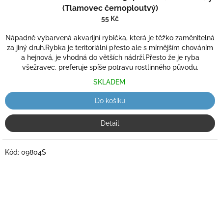
(Tlamovec černoploutvý)
55 Kč
Nápadně vybarvená akvarijní rybička, která je těžko zaměnitelná
za jiný druh.Rybka je teritoriální přesto ale s mírnějším chováním
a hejnová, je vhodná do větších nádrží.Přesto že je ryba
všežravec, preferuje spíše potravu rostlinného původu.
SKLADEM
Do košíku
Detail
Kód:
09804S