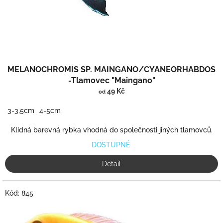
k
t
ů
MELANOCHROMIS SP. MAINGANO/CYANEORHABDOS
-Tlamovec "Maingano"
49 Kč
od
3-3,5cm
4-5cm
Klidná barevná rybka vhodná do společnosti jiných tlamovců.
DOSTUPNÉ
Detail
Kód:
845