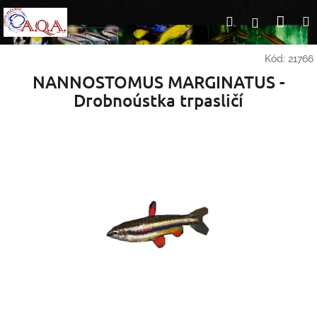
Přejít
Nák
Hledat
Přihlášení
na
obsah
koší
Kód:
21766
NANNOSTOMUS MARGINATUS -
Drobnoústka trpasličí