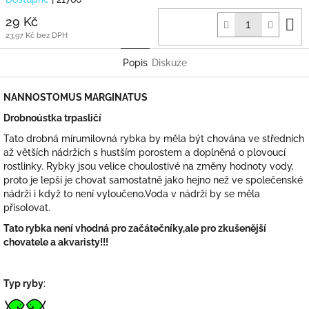
D
29 Kč
k
23,97 Kč bez DPH
Popis
Diskuze
NANNOSTOMUS MARGINATUS
Drobnoústka trpasličí
Tato drobná mírumilovná rybka by měla být chována ve středních
až větších nádržích s hustším porostem a doplněná o plovoucí
rostlinky. Rybky jsou velice choulostivé na změny hodnoty vody,
proto je lepší je chovat samostatně jako hejno než ve společenské
nádrži i když to není vyloučeno.Voda v nádrži by se měla
přisolovat.
Tato rybka není vhodná pro začátečníky,ale pro zkušenější
chovatele a akvaristy!!!
Typ ryby
: