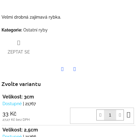
Velmi drobná zajímavá rybka.
Kategorie
:
Ostatní ryby
ZEPTAT SE
Twitter
Facebook
Zvolte variantu
Velikost: 3cm
Dostupné
| 21767
D
33 Kč
k
27,27 Kč bez DPH
Velikost: 2,5cm
Dostupné
| 21766