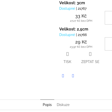
Velikost: 3cm
Dostupné
| 21767
33 Kč
27,27 Kč bez DPH
Velikost: 2,5cm
Dostupné
| 21766
29 Kč
23,97 Kč bez DPH
TISK
ZEPTAT SE
Twitter
Facebook
Popis
Diskuze