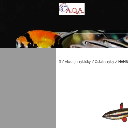
Přejít
na
obsah
Domů
/
Akvarijní rybičky
/
Ostatní ryby
/
NANNO