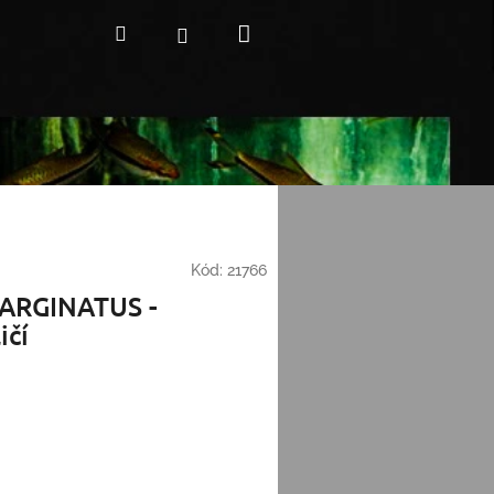
Nákupní
Hledat
Přihlášení
košík
Kód:
21766
RGINATUS -
ičí