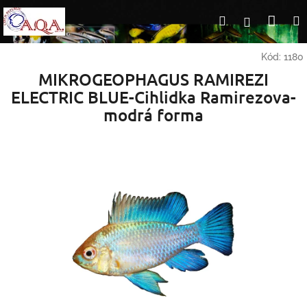
Přejít
Nák
Hledat
Přihlášení
na
obsah
koší
Kód:
1180
MIKROGEOPHAGUS RAMIREZI
ELECTRIC BLUE-Cihlidka Ramirezova-
modrá forma