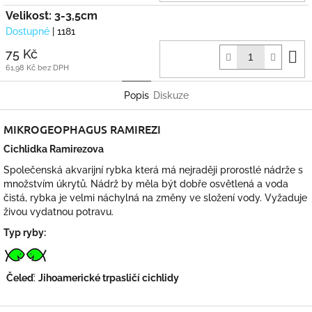
Velikost: 3-3,5cm
Dostupné
| 1181
D
75 Kč
k
61,98 Kč bez DPH
Popis
Diskuze
MIKROGEOPHAGUS RAMIREZI
Cichlidka Ramirezova
Společenská akvarijní rybka která má nejraději prorostlé nádrže s
množstvím úkrytů. Nádrž by měla být dobře osvětlená a voda
čistá, rybka je velmi náchylná na změny ve složení vody. Vyžaduje
živou vydatnou potravu.
Typ ryby:
Čeleď
:
Jihoamerické trpasličí cichlidy