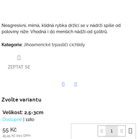
Neagresivní, mírná, klidná rybka držící se v nádrží spíše od
poloviny níže. Vhodná i do menších nádží-od 50litrů.
Kategorie
:
Jihoamerické trpasličí cichlidy
ZEPTAT SE
Twitter
Facebook
Zvolte variantu
Velikost: 2,5-3cm
Dostupné
| 1180
D
55 Kč
k
45,45 Kč bez DPH