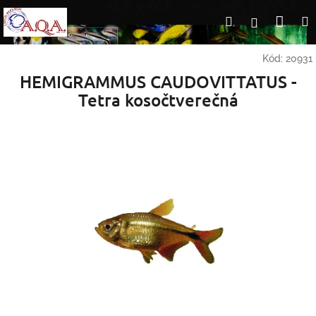
Přejít
Nák
Hledat
Přihlášení
na
obsah
koší
Kód:
20931
HEMIGRAMMUS CAUDOVITTATUS -
Tetra kosočtverečná