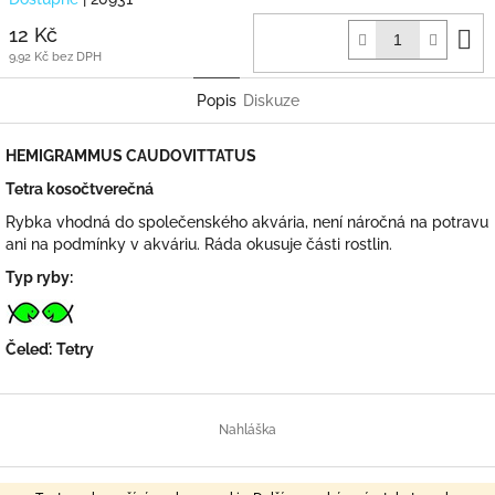
D
12 Kč
k
9,92 Kč bez DPH
Popis
Diskuze
HEMIGRAMMUS CAUDOVITTATUS
Tetra kosočtverečná
Rybka vhodná do společenského akvária, není náročná na potravu
ani na podmínky v akváriu. Ráda okusuje části rostlin.
Typ ryby:
Čeleď:
Tetry
Z
á
Nahláška
p
a