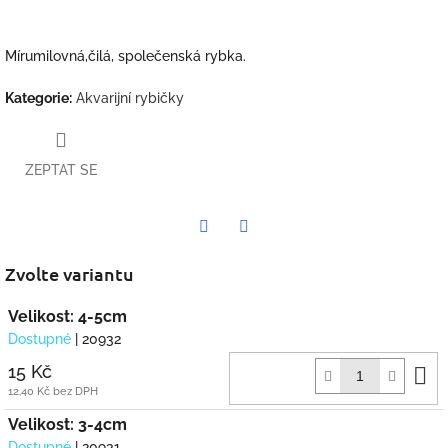
Mírumilovná,čilá, společenská rybka.
Kategorie
:
Akvarijní rybičky
ZEPTAT SE
Twitter
Facebook
Zvolte variantu
Velikost: 4-5cm
Dostupné
| 20932
D
15 Kč
k
12,40 Kč bez DPH
Velikost: 3-4cm
Dostupné
| 20931