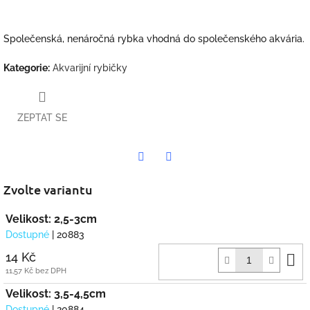
Společenská, nenáročná rybka vhodná do společenského akvária.
Kategorie
:
Akvarijní rybičky
ZEPTAT SE
Twitter
Facebook
Zvolte variantu
Velikost: 2,5-3cm
Dostupné
| 20883
D
14 Kč
k
11,57 Kč bez DPH
Velikost: 3,5-4,5cm
Dostupné
| 20884