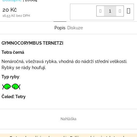
D
20 Kč
k
16,53 Kč bez DPH
Popis
Diskuze
GYMNOCORYMBUS TERNETZI
Tetra černá
Nenáročná, všežravá rybka, vhodná do nádrží střední velikosti.
Rybky se rády houfují.
Typ ryby
:
Čeleď: Tetry
Z
á
Nahláška
p
a