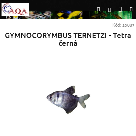
Přejít
Nák
Hledat
Přihlášení
na
obsah
koší
Kód:
20883
GYMNOCORYMBUS TERNETZI - Tetra
černá