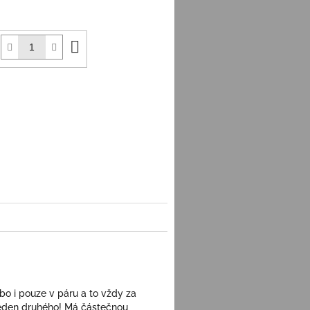
Do
košíku
o i pouze v páru a to vždy za
 jeden druhého! Má částečnou