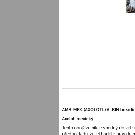
AMB. MEX. (AXOLOTL) ALBIN breadi
Axolotl mexický
Tento obojživelník je vhodný do vel
předpokladu, že jej budete pravideln