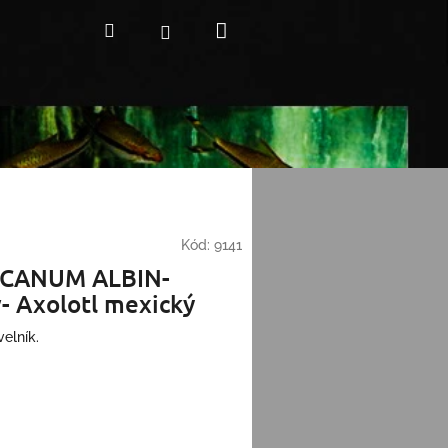
Nákupní
Hledat
Přihlášení
košík
Kód:
9141
CANUM ALBIN-
 Axolotl mexický
elník.