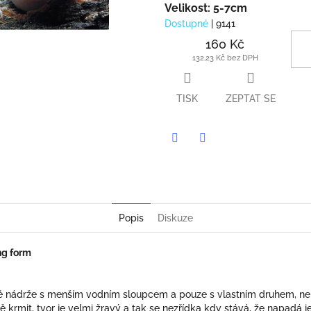
Velikost: 5-7cm
Dostupné
| 9141
160 Kč
132,23 Kč bez DPH
TISK
ZEPTAT SE
Twitter
Facebook
Popis
Diskuze
ng form
ké nádrže s menším vodním sloupcem a pouze s vlastním druhem, neb
ě krmit, tvor je velmi žravý a tak se nezřídka kdy stává, že napadá