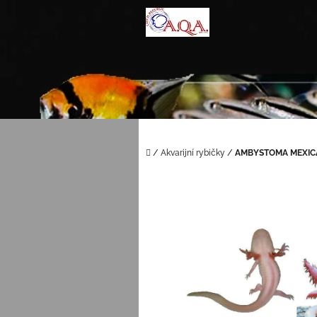
Přejít
na
obsah
Domů
/
Akvarijní rybičky
/
AMBYSTOMA MEXICA