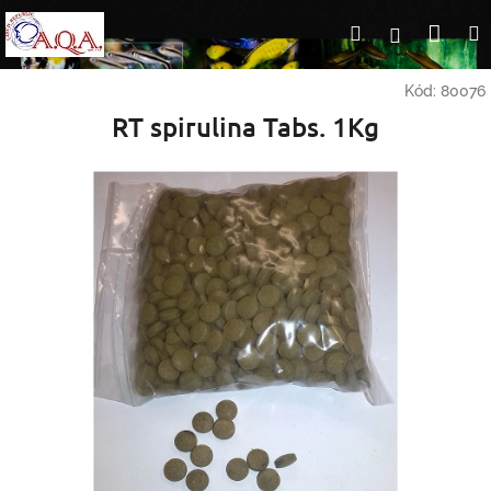
Přejít
Nák
Hledat
Přihlášení
na
obsah
koší
Kód:
80076
RT spirulina Tabs. 1Kg