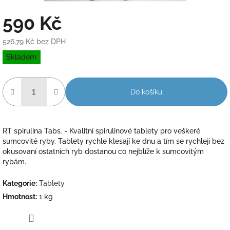
590 Kč
526,79 Kč bez DPH
Měrná
Skladem
cena:
Do košíku
RT spirulina Tabs. - Kvalitní spirulinové tablety pro veškeré
sumcovité ryby. Tablety rychle klesají ke dnu a tím se rychleji bez
okusovaní ostatních ryb dostanou co nejblíže k sumcovitým
rybám.
Kategorie
:
Tablety
Hmotnost
:
1 kg