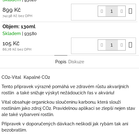
D
899 Kč
k
742,98 Kč bez DPH
Objem: 130ml
Skladem
| 93580
D
105 Kč
k
86,78 Kč bez DPH
Popis
Diskuze
CO2-Vital Kapalné CO2
Tento přípravek výrazně pomáhá ve zdravém růstu akvarijních
rostlin a také snižuje výskyt nežádoucích řas v akváriu!
Vital obsahuje organickou sloučeninu karbonu, která slouží
rostlinám jako zdroj CO2. Pravidelnou aplikací se zlepší nejen stav
ale také vybarvení rostlin.
Přípravek v doporučených dávkach neškodí jak rybám tak ani
bezobratlím.