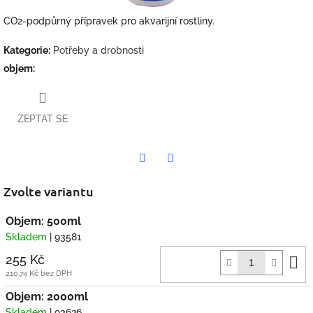
CO2-podpůrný přípravek pro akvarijní rostliny.
Kategorie
:
Potřeby a drobnosti
objem
:
ZEPTAT SE
Twitter
Facebook
Zvolte variantu
Objem: 500ml
Skladem
| 93581
D
255 Kč
k
210,74 Kč bez DPH
Objem: 2000ml
Skladem
| 93626