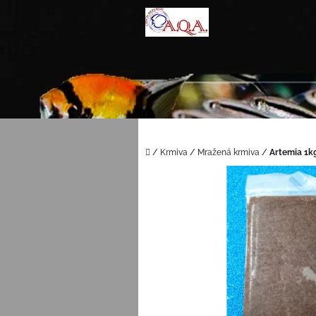
Přejít
na
obsah
Domů
/
Krmiva
/
Mražená krmiva
/
Artemia 1k