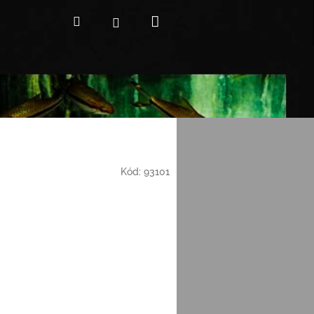
Nákupní
Hledat
Přihlášení
košík
Kód:
93101