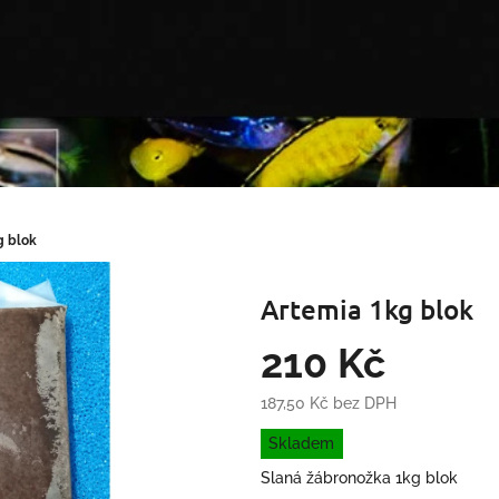
g blok
Artemia 1kg blok
210 Kč
187,50 Kč bez DPH
Měrná
Skladem
cena:
Slaná žábronožka 1kg blok