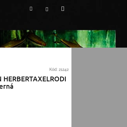
Nákupní
Hledat
Přihlášení
košík
Kód:
21242
 HERBERTAXELRODI
černá