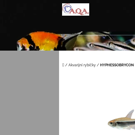
Přejít
na
obsah
Domů
/
Akvarijní rybičky
/
HYPHESSOBRYCON H