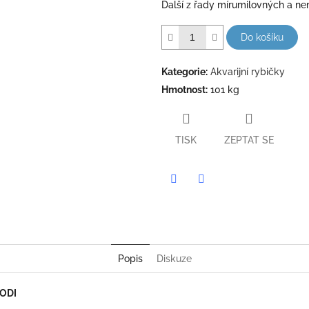
Další z řady mírumilovných a ne
Do košíku
Kategorie
:
Akvarijní rybičky
Hmotnost
:
101 kg
TISK
ZEPTAT SE
Twitter
Facebook
Popis
Diskuze
RODI